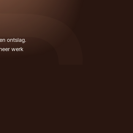
en ontslag.
nneer werk